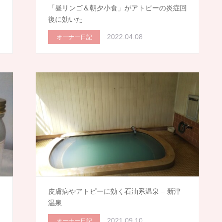
「昼リンゴ＆朝夕小食」がアトピーの炎症回
復に効いた
2022.04.08
オーナー日記
も
皮膚病やアトピーに効く石油系温泉 – 新津
温泉
2021.09.10
オーナー日記