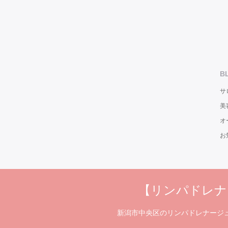
B
サ
美
オ
お
【リンパドレナージ
新潟市中央区のリンパドレナージ