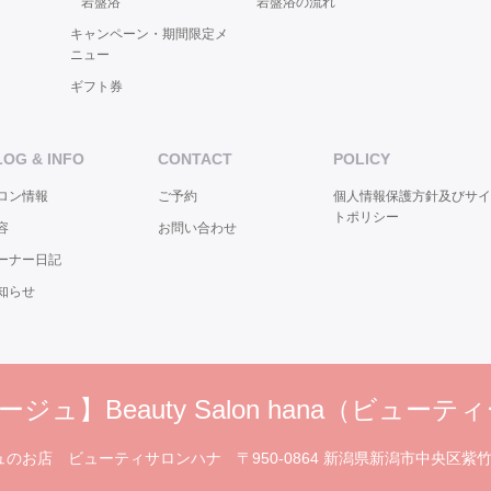
岩盤浴
岩盤浴の流れ
キャンペーン・期間限定メ
ニュー
ギフト券
LOG & INFO
CONTACT
POLICY
ロン情報
ご予約
個人情報保護方針及びサイ
トポリシー
容
お問い合わせ
ーナー日記
知らせ
ュ】Beauty Salon hana（ビュー
ュのお店 ビューティサロンハナ
〒950-0864 新潟県新潟市中央区紫竹